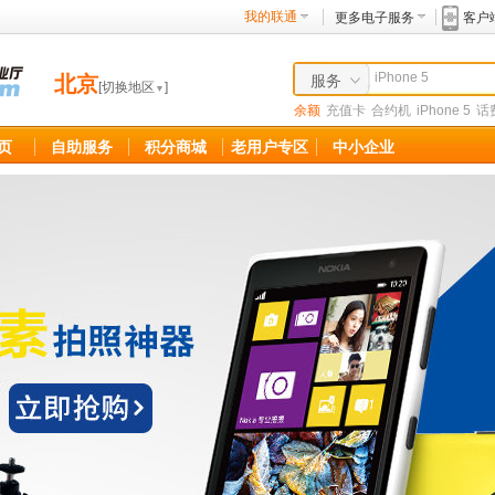
我的联通
更多电子服务
客户
北京
服务
[
切换地区
]
▼
余额
充值卡
合约机
iPhone 5
话
商品
页
自助服务
积分商城
老用户专区
中小企业